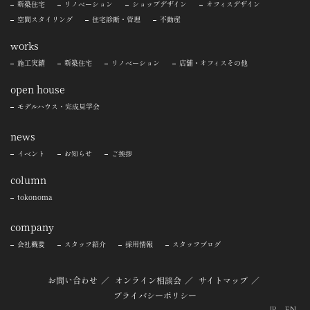
新築住宅
リノベーション
ショップデザイン
オフィスデザイン
空間スタイリング
住宅診断・管理
不動産
works
施工実績
新築住宅
リノベーション
店舗・オフィスその他
open house
モデルハウス・完成見学会
news
イベント
お知らせ
ご挨拶
column
tokonoma
company
会社概要
スタッフ紹介
採用情報
スタッフブログ
お問い合わせ
オンライン相談会
サイトマップ
プライバシーポリシー
JP
EN