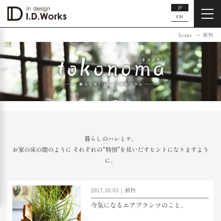
JP
EN
home
植物
暮らしのハレとケ。
お家の床の間のように
それぞれの”特別”を見いだすヒントになりますよう
に。
2017.10.03
植物
今気になるエアプランツのこと。