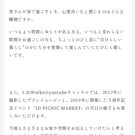
皆さんが
家で過ご
すとき、
心地良い
なと感じ
るのはど
んな
瞬間
ですか。
いつもよ
り時間に
ゆとりが
ある方も
、いつも
と変わら
ない
時間
をお過ご
しの方も
、ちょっと
のひと息
に“自分
らしい
暮
らし”の
かたちを
を想像し
て楽しん
でいただ
けたら嬉
し
いです
。
また、I.D.Worksのyou
tube
チャンネ
ルでは、
2017
年に
撮影
したブラ
ンドムー
ビーと、
2019
年に開催
した５周
年記
念イ
ベント「
ID P
ICNI
C MA
RKET
」の当日の様子もお楽
しみいただけます。
今後
もさまざ
まなお家
や空間を
お伝えし
ていけた
らと考え