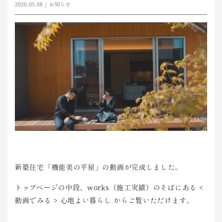
2020.05.08
お知らせ
新築住宅
「機能美
の平屋」
の動画が完成
しました
。
トップペ
ージの中
段、wo
rks（施工実績）
のそば
にある <
動画でみる > 心地よい暮らし から
ご覧いた
だけます
。