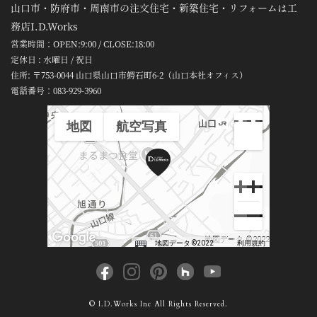
山口市・防府市・周南市の注文住宅・新築住宅・リフォームは工
務店I.D.Works
営業時間：OPEN:9:00 / CLOSE:18:00
定休日 : 水曜日 / 祝日
住所: 〒753-0044 山口県山口市鰐石町6-2（山口本社オフィス）
電話番号：
083-929-3960
地図
航空写真
地図データ ©2022
地図データ ©2022
利用規約
© I.D.Works Inc All Rights Reserved.