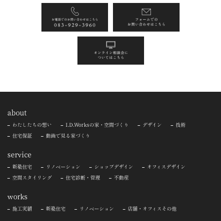
about
わたしたちの想い
I.D.Worksの家・空間づくり
デザイン
技術
住宅保証
動画で見る家づくり
service
新築住宅
リノベーション
ショップデザイン
オフィスデザイン
空間スタイリング
住宅診断・管理
不動産
works
施工実績
新築住宅
リノベーション
店舗・オフィスその他