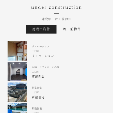
under construction
建設中・着工前物件
建設中物件
着工前物件
リノベーション
山口市
リノベーション
店舗・オフィス・その他
山口市
店舗新装
新築住宅
山口市
新築住宅
新築住宅