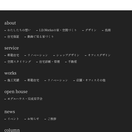
about
わたしたちの想い
I.D.Worksの家・空間づくり
デザイン
技術
住宅保証
動画で見る家づくり
service
新築住宅
リノベーション
ショップデザイン
オフィスデザイン
空間スタイリング
住宅診断・管理
不動産
works
施工実績
新築住宅
リノベーション
店舗・オフィスその他
open house
モデルハウス・完成見学会
news
イベント
お知らせ
ご挨拶
column