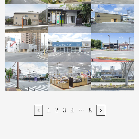
フランソワ
リトルシーカーズ
François
Little.Seekers
1
2
3
4
…
8