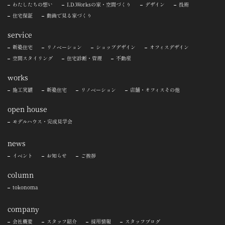
わたしたちの想い
I.D.Worksの家・空間づくり
デザイン
技術
住宅保証
動画で見る家づくり
service
新築住宅
リノベーション
ショップデザイン
オフィスデザイン
空間スタイリング
住宅診断・管理
不動産
works
施工実績
新築住宅
リノベーション
店舗・オフィスその他
open house
モデルハウス・完成見学会
news
イベント
お知らせ
ご挨拶
column
tokonoma
company
会社概要
スタッフ紹介
採用情報
スタッフブログ