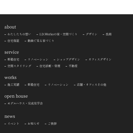
about
わたしたちの想い
I.D.Worksの家・空間づくり
デザイン
技術
住宅保証
動画で見る家づくり
service
新築住宅
リノベーション
ショップデザイン
オフィスデザイン
空間スタイリング
住宅診断・管理
不動産
works
施工実績
新築住宅
リノベーション
店舗・オフィスその他
open house
モデルハウス・完成見学会
news
イベント
お知らせ
ご挨拶