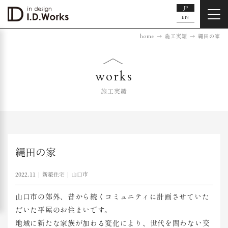
JP
EN
home
施工実績
縄田の家
works
施工実績
縄田の家
2022.11
新築住宅
山口市
山口市の郊外、昔から続くコミュニティに計画させていた
だいた平屋のお住まいです。
地域に新たな家族が加わる変化により、世代を問わない交