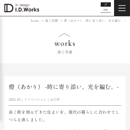
JP
EN
home
施工実績
燈（あかり） -時に寄り添い、光を編む。-
works
施工実績
燈（あかり） -時に寄り添い、光を編む。-
2025.10
リノベーション
山口市
長く時を
刻んでき
た住まい
を、現代
の暮らし
に合わせ
てし
つら
え直しま
した。