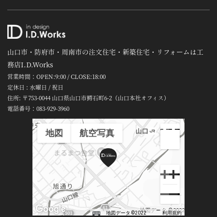
山口市・防府市・周南市の注文住宅・新築住宅・リフォームは工
務店I.D.Works
営業時間：OPEN:9:00 / CLOSE:18:00
定休日 : 水曜日 / 祝日
住所: 〒753-0044 山口県山口市鰐石町6-2（山口本社オフィス）
電話番号：
083-929-3960
地図
航空写真
地図データ ©2022
地図データ ©2022
利用規約