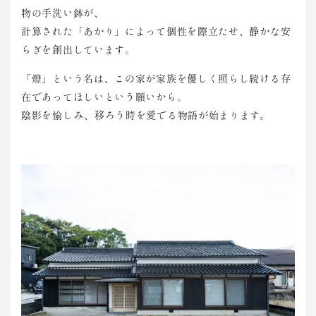
物の
手洗い鉢
が、
計算され
た「あか
り」によ
って個性
を際立た
せ、静か
な安
らぎ
を創出し
ています
。
「燈」と
いう名は
、この家
が家族を
優しく照
らし続け
る存
在で
あってほ
しいとい
う願いか
ら。
陰影を愉
しみ、移
ろう時を
愛でる物
語が始ま
ります。