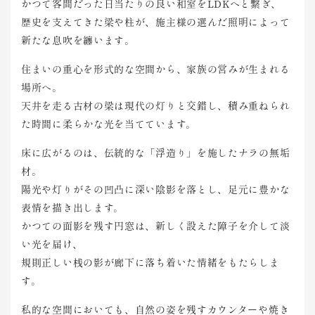
かつて客
間だった
日当たり
の良い和
室をLD
Kへと繋
ぎ、
歴史を支
えてきた
梁や柱が
、施主様
の選んだ
照明によ
って
新た
な息吹を
纏います
。
住まいの
重心を形
式的な空
間から、
家族の営
みが生ま
れる
場所
へ。
天井を走
る古材の
梁は現代
の灯りと
交錯し、
積み重ね
られ
た時
間に柔ら
かな光を
当ててい
ます。
床に広が
るのは、
伝統的な
「浮造り
」を施し
たナラの
無垢
材。
陽光や灯
りがその
凹凸に深
い陰影を
落とし、
足元に豊
かな
表情
を描き出
します。
かつての
面影を残
す円窓は
、新しく
設えた障
子を介し
て淡
い光
を届け、
規則正し
い桟の影
が廊下に
落ち着い
た情緒を
もたらし
ま
す。
私的な空
間におい
ても、自
然の姿を
残すカウ
ンターや
焼き