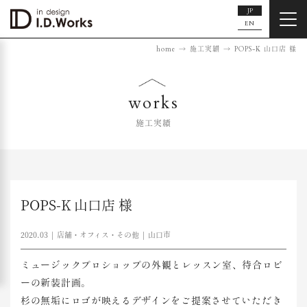
JP
EN
home
施工実績
POPS-K 山口店 様
works
施工実績
POPS-K 山口店 様
2020.03
店舗・オフィス・その他
山口市
ミュージックプロショップの外観とレッスン室、待合ロビ
ーの新装計画。
杉の無垢にロゴが映えるデザインをご提案させていただき