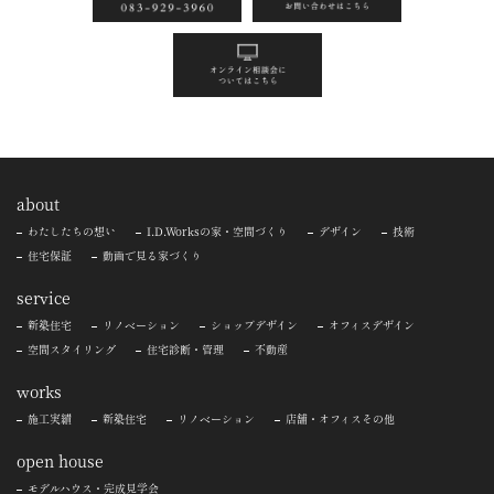
about
わたしたちの想い
I.D.Worksの家・空間づくり
デザイン
技術
住宅保証
動画で見る家づくり
service
新築住宅
リノベーション
ショップデザイン
オフィスデザイン
空間スタイリング
住宅診断・管理
不動産
works
施工実績
新築住宅
リノベーション
店舗・オフィスその他
open house
モデルハウス・完成見学会