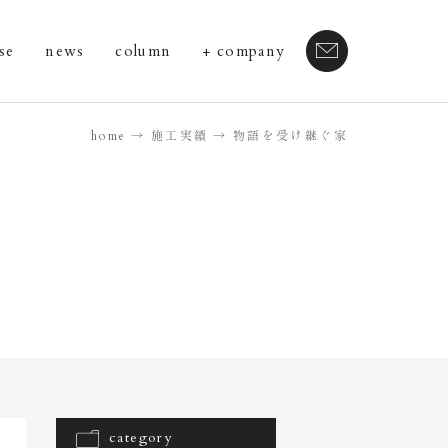
se
news
column
company
home
施工実績
物語を受け継ぐ家
category