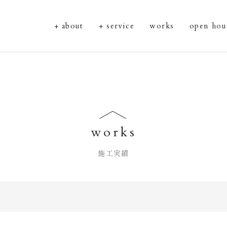
about
service
works
open hou
works
施工実績