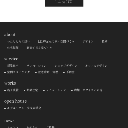
about
わたしたちの想い
I.D.Worksの家・空間づくり
デザイン
技術
住宅保証
動画で見る家づくり
service
新築住宅
リノベーション
ショップデザイン
オフィスデザイン
空間スタイリング
住宅診断・管理
不動産
works
施工実績
新築住宅
リノベーション
店舗・オフィスその他
open house
モデルハウス・完成見学会
news
イベント
お知らせ
ご挨拶