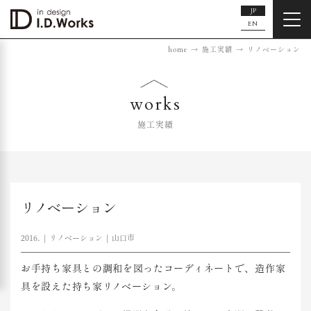
JP
EN
home
施工実績
リノベーション
works
施工実績
リノベーション
2016.
リノベーション
山口市
お手持ち家具との調和を図ったコーディネートで、造作家
具を設えた持ち家リノベーション。