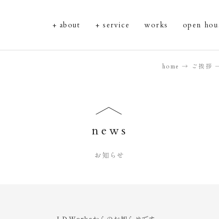
about
service
works
open hou
home
ご挨拶
news
お知らせ