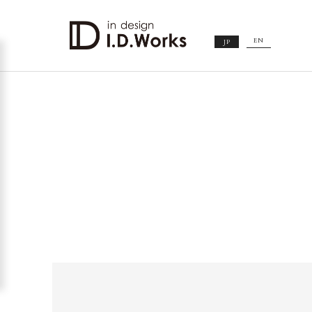
EN
JP