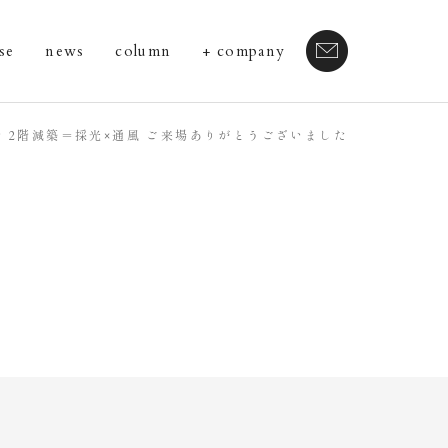
se
news
column
company
 2階減築＝採光×通風 ご来場ありがとうございました