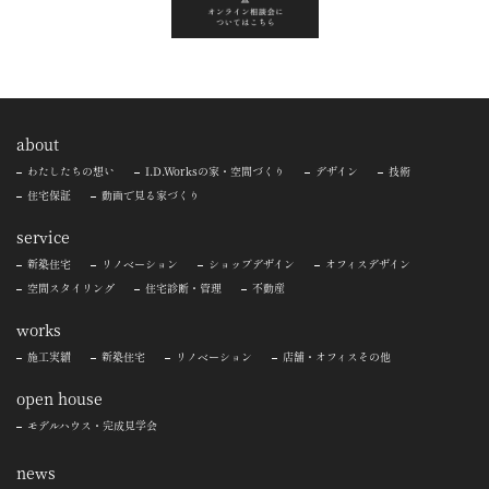
about
わたしたちの想い
I.D.Worksの家・空間づくり
デザイン
技術
住宅保証
動画で見る家づくり
service
新築住宅
リノベーション
ショップデザイン
オフィスデザイン
空間スタイリング
住宅診断・管理
不動産
works
施工実績
新築住宅
リノベーション
店舗・オフィスその他
open house
モデルハウス・完成見学会
news