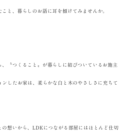
たこと、暮らしのお話に耳を傾けてみませんか。
ら、〝つくること〟が暮らしに結びついているお施主
ションしたお家は、柔らかな白と木のやさしさに充ちて
との想いから、LDKにつながる部屋にはほとんど仕切