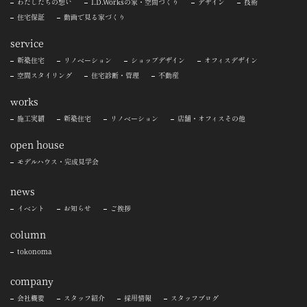
わたしたちの想い
I.D.Worksの家・空間づくり
デザイン
技術
住宅保証
動画で見る家づくり
service
新築住宅
リノベーション
ショップデザイン
オフィスデザイン
空間スタイリング
住宅診断・管理
不動産
works
施工実績
新築住宅
リノベーション
店舗・オフィスその他
open house
モデルハウス・完成見学会
news
イベント
お知らせ
ご挨拶
column
tokonoma
company
会社概要
スタッフ紹介
採用情報
スタッフブログ