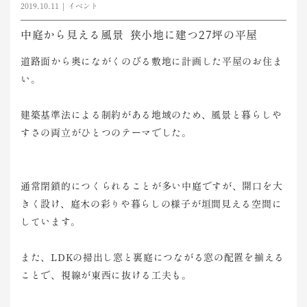
2019.10.11
イベント
中庭から見える風景 狭小地に建つ27坪の平屋
道路面から奥にながくのびる敷地に計画した平屋のお住ま
い。
建築基準法による制約がある地域のため、風景と暮らしや
すさの両立がひとつのテーマでした。
通常閉鎖的につくられることが多い中庭ですが、開口を大
きく設け、庭木の彩りや暮らしの様子が垣間見える空間に
しています。
また、LDKの掃出し窓と裏庭につながる窓の配置を揃える
ことで、視線が東西に抜ける工夫も。