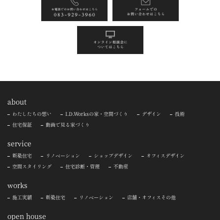
about
わたしたちの想い
I.D.Worksの家・空間づくり
デザイン
技術
住宅保証
動画で見る家づくり
service
新築住宅
リノベーション
ショップデザイン
オフィスデザイン
空間スタイリング
住宅診断・管理
不動産
works
施工実績
新築住宅
リノベーション
店舗・オフィスその他
open house