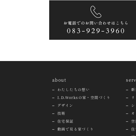
about
ser
わたしたちの想い
新
I.D.Worksの家・空間づくり
リ
デザイン
シ
技術
オ
住宅保証
空
動画で見る家づくり
住