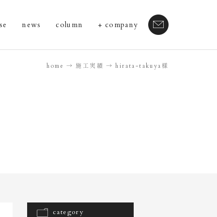
se
news
column
company
home
施工実績
hirata-takuya様
category